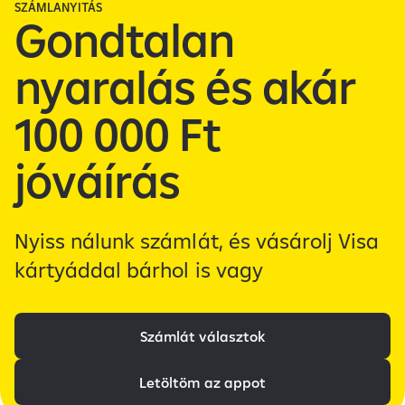
SZÁMLANYITÁS
Gondtalan
nyaralás és akár
100 000 Ft
jóváírás
Nyiss nálunk számlát, és vásárolj Visa
kártyáddal bárhol is vagy
Számlát választok
Letöltöm az appot