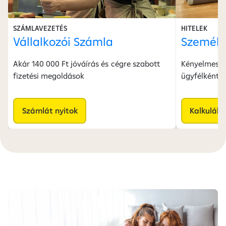
SZÁMLAVEZETÉS
HITELEK
Vállalkozói Számla
Személy
Akár 140 000 Ft jóváírás és cégre szabott
Kényelmesen 
fizetési megoldások
ügyfélként i
Számlát nyitok
Kalkulálo