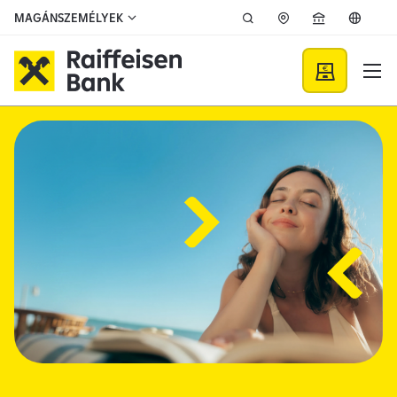
Ugrás a fő tartalomhoz
MAGÁNSZEMÉLYEK
Raiffeisen Bank - Raiffeise