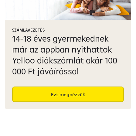
SZÁMLAVEZETÉS
14-18 éves gyermekednek
már az appban nyithattok
Yelloo diákszámlát akár 100
000 Ft jóváírással
Ezt megnézzük