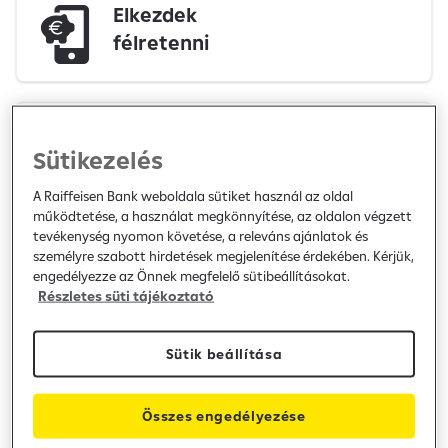
Elkezdek
félretenni
Első lakásom
Sütikezelés
megvenném
A Raiffeisen Bank weboldala sütiket használ az oldal
működtetése, a használat megkönnyítése, az oldalon végzett
tevékenység nyomon követése, a releváns ajánlatok és
személyre szabott hirdetések megjelenítése érdekében. Kérjük,
Nagyobb ingatlanba
engedélyezze az Önnek megfelelő sütibeállításokat.
költöznék
Részletes süti tájékoztató
Sütik beállítása
Segítség a
Összes engedélyezése
bankoláshoz