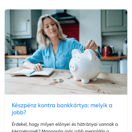
Készpénz kontra bankkártya: melyik a
jobb?
Érdekel, hogy milyen előnyei és hátrányai vannak a
készpénznek? Manapság már jobb megoldás a